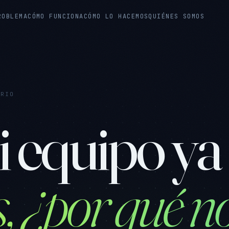
ROBLEMA
CÓMO FUNCIONA
CÓMO LO HACEMOS
QUIÉNES SOMOS
ERIO
 equipo ya 
 ¿por qué no