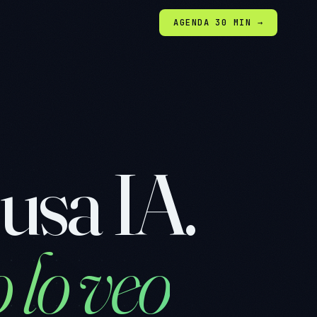
AGENDA 30 MIN →
usa IA.
 lo veo