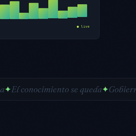
● live
ocimiento se queda
✦
Gobierno IA
✦
Sin