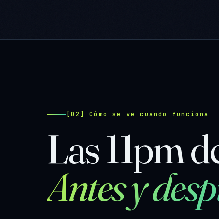
[02] Cómo se ve cuando funciona
Las 11pm d
Antes y desp