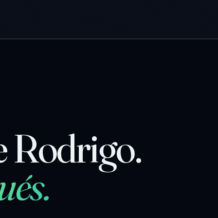
e Rodrigo.
ués.