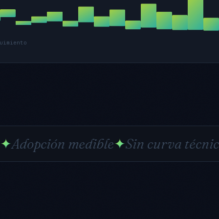
uimiento
n medible
✦
Sin curva técnica
✦
El con